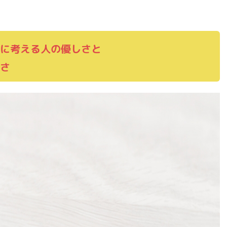
に考える人の優しさ
と
さ