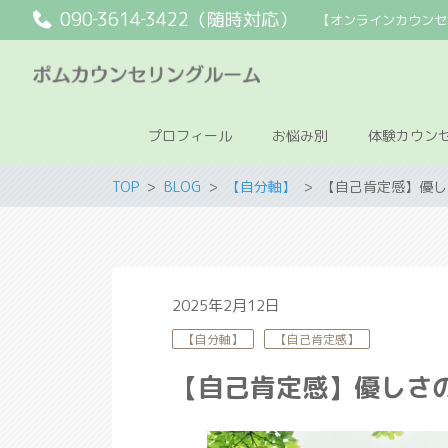
090‐3614‐3422（随時対応）
【オンラインカウンセ
プロフィール
お悩み別
体験カウン
TOP
BLOG
【自分軸】
【自己肯定感】優し
2025年2月12日
【自分軸】
【自己肯定感】
【自己肯定感】優しさ